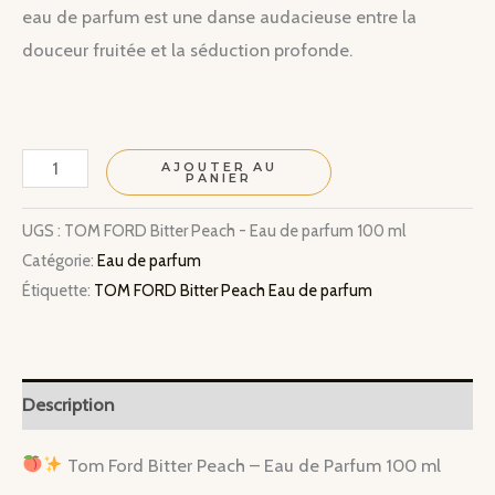
eau de parfum est une danse audacieuse entre la
douceur fruitée et la séduction profonde.
quantité
AJOUTER AU
PANIER
de
TOM
UGS :
TOM FORD Bitter Peach - Eau de parfum 100 ml
Catégorie:
Eau de parfum
FORD
Étiquette:
TOM FORD Bitter Peach Eau de parfum
Bitter
Peach
-
Eau
Description
de
parfum
Tom Ford Bitter Peach – Eau de Parfum 100 ml