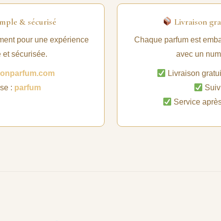
mple & sécurisé
Livraison gra
ment pour une expérience
Chaque parfum est embal
e et sécurisée.
avec un numé
tionparfum.com
Livraison gratui
se :
parfum
Suivi
Service aprè