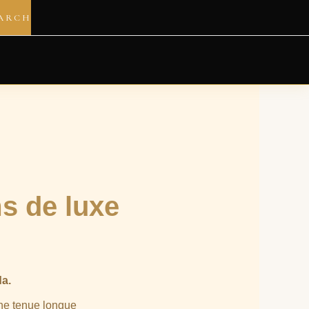
ARCH
s de luxe
da.
ne tenue longue