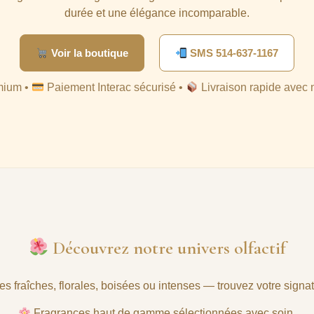
durée et une élégance incomparable.
Voir la boutique
SMS 514-637-1167
mium •
Paiement Interac sécurisé •
Livraison rapide avec 
Découvrez notre univers olfactif
es fraîches, florales, boisées ou intenses — trouvez votre signat
Fragrances haut de gamme sélectionnées avec soin.