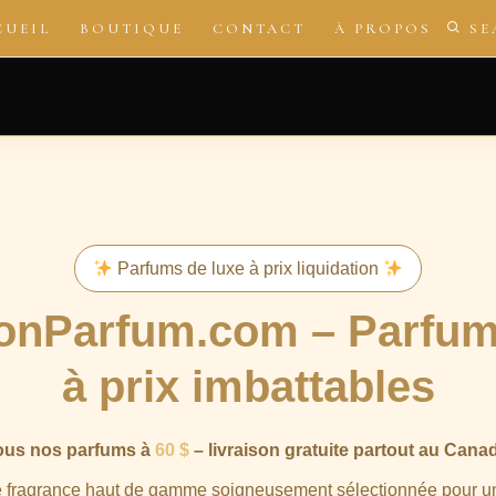
CUEIL
BOUTIQUE
CONTACT
À PROPOS
SE
Parfums de luxe à prix liquidation
ionParfum.com – Parfum
à prix imbattables
ous nos parfums à
60 $
– livraison gratuite partout au Cana
e fragrance haut de gamme soigneusement sélectionnée pour u