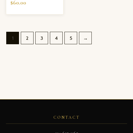
$
60.00
1
2
3
4
5
→
CONTACT
514-637-1167