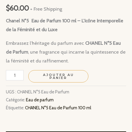
$
60.00
+ Free Shipping
Chanel N°5 Eau de Parfum 100 ml – L’Icône Intemporelle
de la Féminité et du Luxe
Embrassez l’héritage du parfum avec
CHANEL N°5 Eau
de Parfum
, une fragrance qui incarne la quintessence de
la féminité et du raffinement.
quantité
AJOUTER AU
PANIER
de
CHANEL
UGS :
CHANEL N°5 Eau de Parfum
Catégorie:
Eau de parfum
N°5
Étiquette:
CHANEL N°5 Eau de Parfum 100 ml
-
Eau
de