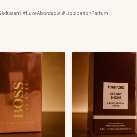
duisant #LuxeAbordable #LiquidationParfum