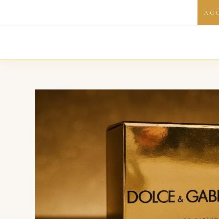
Aller
AC
au
contenu