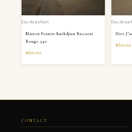
Eau de parfum
Eau de pa
Maison Francis Kurkdjian Baccarat
Dior J’
Rouge 540
$
60.00
$
60.00
CONTACT