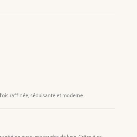
 fois raffinée, séduisante et moderne.
uotidien avec une touche de luxe. Grâce à sa