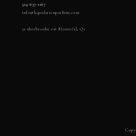
514-637-1167
info@liquidationparfum.com
31 sherbrooke est Montréal, Qc
Copyr