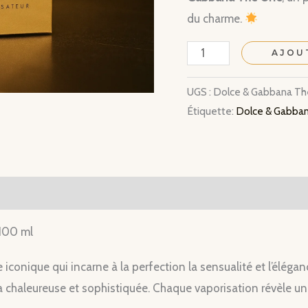
du charme.
quantité
AJOU
de
UGS :
Dolce & Gabbana T
Dolce
Étiquette:
Dolce & Gabba
&
Gabbana
-
The
One
100 ml
 iconique qui incarne à la perfection la sensualité et l’élé
chaleureuse et sophistiquée. Chaque vaporisation révèle une