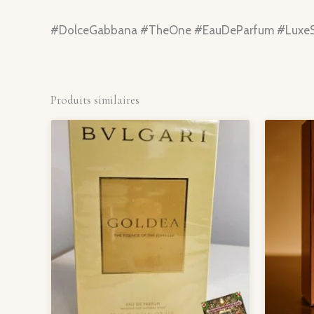
#DolceGabbana #TheOne #EauDeParfum #LuxeSé
Produits similaires