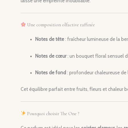
laisse une empreinte inoubliable.
Une composition olfactive raffinée
Notes de tête
: fraîcheur lumineuse de la b
Notes de cœur
: un bouquet floral sensuel d
Notes de fond
: profondeur chaleureuse de 
Cet équilibre parfait entre fruits, fleurs et chaleur
Pourquoi choisir The One ?
Ce parfum est idéal pour les
soirées glamour
, les
r