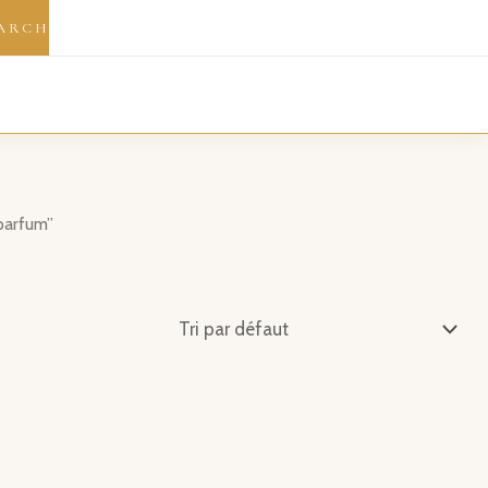
ARCH
parfum”