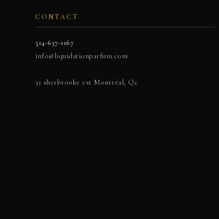
CONTACT
514-637-1167
info@liquidationparfum.com
31 sherbrooke est Montréal, Qc