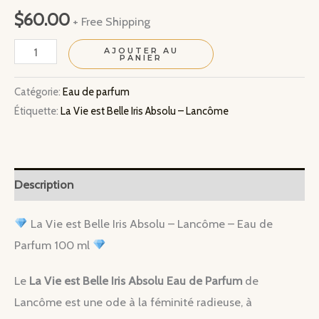
$
60.00
+ Free Shipping
quantité
AJOUTER AU
PANIER
de
La
Catégorie:
Eau de parfum
Étiquette:
La Vie est Belle Iris Absolu – Lancôme
Vie
est
Belle
Iris
Description
Absolu
–
La Vie est Belle Iris Absolu – Lancôme – Eau de
Lancôme
Parfum 100 ml
Le
La Vie est Belle Iris Absolu Eau de Parfum
de
Lancôme est une ode à la féminité radieuse, à