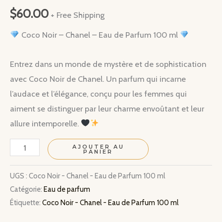
$
60.00
+ Free Shipping
Coco Noir – Chanel – Eau de Parfum 100 ml
Entrez dans un monde de mystère et de sophistication
avec Coco Noir de Chanel. Un parfum qui incarne
l’audace et l’élégance, conçu pour les femmes qui
aiment se distinguer par leur charme envoûtant et leur
allure intemporelle.
quantité
AJOUTER AU
PANIER
de
Coco
UGS :
Coco Noir - Chanel - Eau de Parfum 100 ml
Catégorie:
Eau de parfum
Noir
Étiquette:
Coco Noir - Chanel - Eau de Parfum 100 ml
-
Chanel