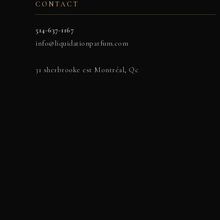
CONTACT
514-637-1167
info@liquidationparfum.com
31 sherbrooke est Montréal, Qc