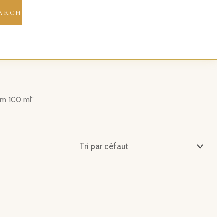
ARCH
fum 100 ml”