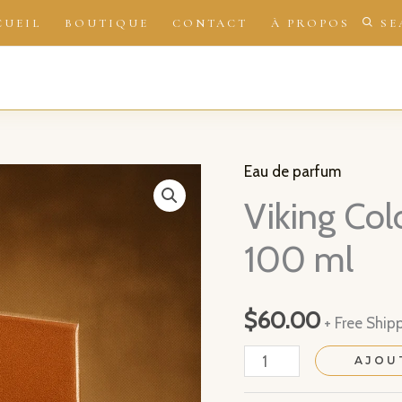
CUEIL
BOUTIQUE
CONTACT
À PROPOS
SE
Eau de parfum
Viking Co
100 ml
$
60.00
+ Free Ship
quantité
AJOU
de