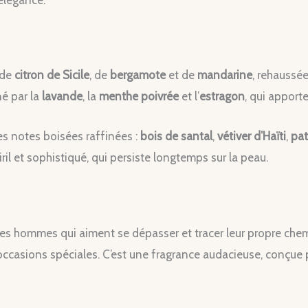
 élégance.
 de
citron de Sicile
, de
bergamote
et de
mandarine
, rehaussée
é par la
lavande
, la
menthe poivrée
et l’
estragon
, qui apporte
s notes boisées raffinées :
bois de santal
,
vétiver d’Haïti
,
pat
 viril et sophistiqué, qui persiste longtemps sur la peau.
les hommes qui aiment se dépasser et tracer leur propre chemin
ccasions spéciales. C’est une fragrance audacieuse, conçue po