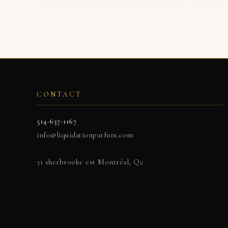
CONTACT
514-637-1167
info@liquidationparfum.com
31 sherbrooke est Montréal, Qc