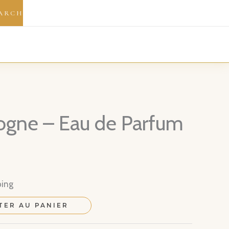
ARCH
logne – Eau de Parfum
ping
TER AU PANIER