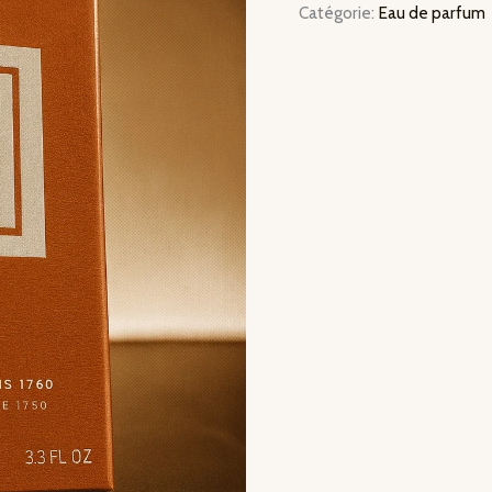
Catégorie:
Eau de parfum
Viking
Cologne
–
Eau
de
Parfum
100
ml