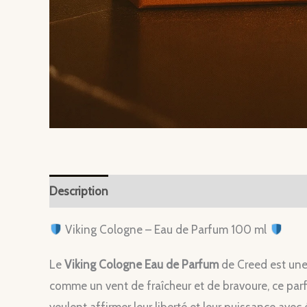
Description
Viking Cologne – Eau de Parfum 100 ml
Le
Viking Cologne Eau de Parfum
de Creed est une
comme un vent de fraîcheur et de bravoure, ce parf