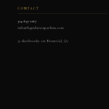
CONTACT
514-637-1167
info@liquidationparfum.com
31 sherbrooke est Montréal, Qc