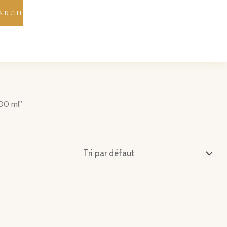
ARCH
100 ml”