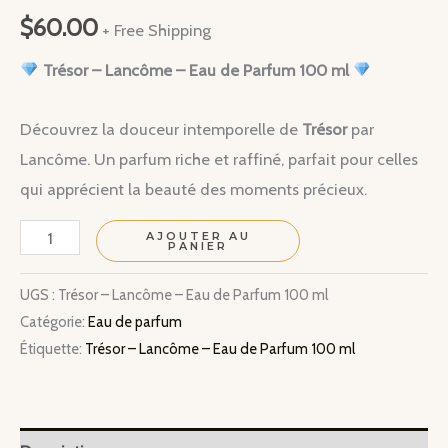
$
60.00
+ Free Shipping
Trésor – Lancôme – Eau de Parfum 100 ml
Découvrez la douceur intemporelle de
Trésor
par
Lancôme. Un parfum riche et raffiné, parfait pour celles
qui apprécient la beauté des moments précieux.
quantité
AJOUTER AU
PANIER
de
Trésor
UGS :
Trésor – Lancôme – Eau de Parfum 100 ml
Catégorie:
Eau de parfum
–
Étiquette:
Trésor – Lancôme – Eau de Parfum 100 ml
Lancôme
–
Eau
de