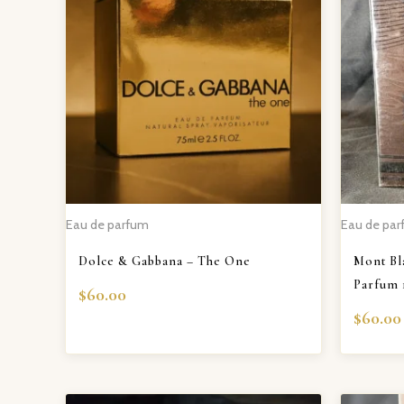
Eau de parfum
Eau de pa
Dolce & Gabbana – The One
Mont Bl
Parfum 
$
60.00
$
60.00