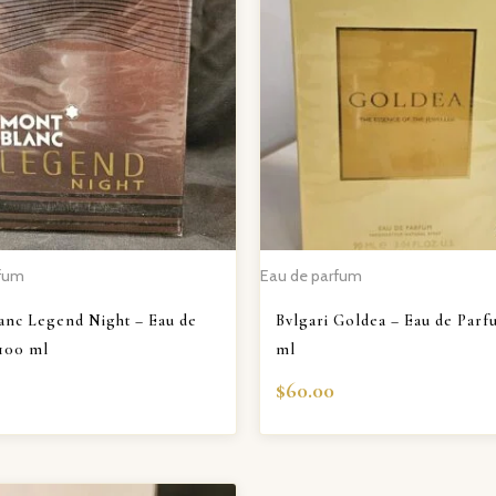
rfum
Eau de parfum
anc Legend Night – Eau de
Bvlgari Goldea – Eau de Par
100 ml
ml
$
60.00