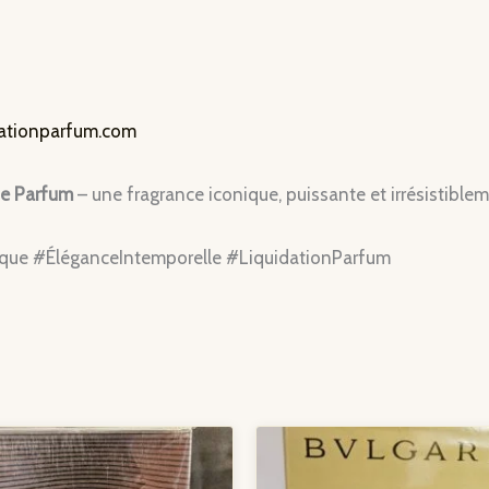
dationparfum.com
de Parfum
– une fragrance iconique, puissante et irrésistible
e #ÉléganceIntemporelle #LiquidationParfum