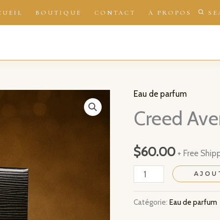
CUEIL
BOUTIQUE
CONTACT
À PROPOS
SE
Eau de parfum
Creed Ave
$
60.00
+ Free Ship
quantité
AJOU
de
Catégorie:
Eau de parfum
Creed
Aventus