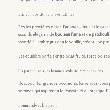
conquérant, il allie fraîcheur fruitée, intensité b
Une composition virile et raffinée
Dès les premières notes, l’
ananas juteux
et le
cassi
accords élégants de
bouleau fumé
et de
patchouli
associé à l’
ambre gris
et à la
vanille
, créant une pr
Cet équilibre parfait entre éclat fruité, force boi
Un parfum pour les hommes ambitieux et audacieux
Idéal pour les grandes occasions, les rendez-vou
hommes qui aspirent à la réussite et au prestige. Pl
Commande et livraison