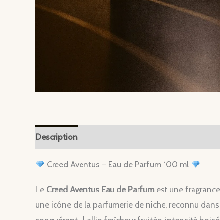
Description
Creed Aventus – Eau de Parfum 100 ml
Le
Creed Aventus Eau de Parfum
est une fragrance 
une icône de la parfumerie de niche, reconnu dans