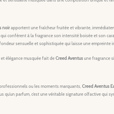
oisée et sensualité musquée dans une composition unique et raf
s noir
apportent une fraîcheur fruitée et vibrante, immédiat
, qui confèrent à la fragrance son intensité boisée et son carac
ofondeur sensuelle et sophistiquée qui laisse une empreinte i
sée et élégance musquée fait de
Creed Aventus
une fragrance si
s professionnels ou les moments marquants,
Creed Aventus E
us qu’un parfum, c’est une véritable signature olfactive qui s