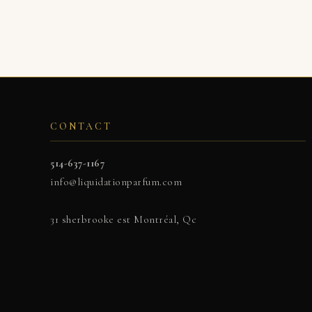
CONTACT
514-637-1167
info@liquidationparfum.com
31 sherbrooke est Montréal, Qc