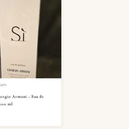
rfum
iorgio Armani – Eau de
100 ml