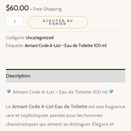
$
60.00
+ Free Shipping
quantité
AJOUTER AU
PANIER
de
Armani
Catégorie:
Uncategorized
Étiquette:
Armani Code A-List – Eau de Toilette 100 ml
Code
A-
List
–
Description
Eau
de
Armani Code A-List – Eau de Toilette 100 ml
Toilette
Le
Armani Code A-List Eau de Toilette
est une fragrance
100
rare et sophistiquée, pensée pour les hommes
ml
charismatiques qui aiment se distinguer. Élégant et