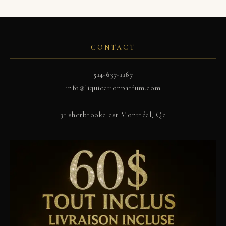
CONTACT
514-637-1167
info@liquidationparfum.com
31 sherbrooke est Montréal, Qc