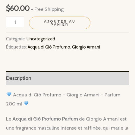
$
60.00
+ Free Shipping
quantité
AJOUTER AU
PANIER
de
Acqua
Catégorie:
Uncategorized
Étiquettes:
Acqua di Giò Profumo
,
Giorgio Armani
di
Giò
Profumo
–
Description
Giorgio
Armani
Acqua di Giò Profumo – Giorgio Armani – Parfum
200 ml
Le
Acqua di Giò Profumo Parfum
de Giorgio Armani est
une fragrance masculine intense et raffinée, qui marie la