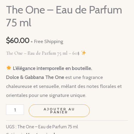
The One – Eau de Parfum
75 ml
$
60.00
+ Free Shipping
The One – Eau de Parfum 75 ml – 60$
L’élégance intemporelle en bouteille.
Dolce & Gabbana The One
est une fragrance
chaleureuse et sensuelle, mêlant des notes florales et
orientales pour une signature unique.
quantité
AJOUTER AU
PANIER
de
The
UGS :
The One – Eau de Parfum 75 ml