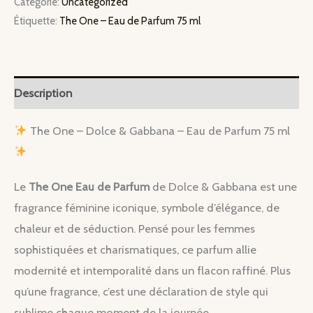
Catégorie:
Uncategorized
One
Étiquette:
The One – Eau de Parfum 75 ml
–
Eau
de
Parfum
Description
75
ml
The One – Dolce & Gabbana – Eau de Parfum 75 ml
Le
The One Eau de Parfum
de Dolce & Gabbana est une
fragrance féminine iconique, symbole d’élégance, de
chaleur et de séduction. Pensé pour les femmes
sophistiquées et charismatiques, ce parfum allie
modernité et intemporalité dans un flacon raffiné. Plus
qu’une fragrance, c’est une déclaration de style qui
sublime chaque moment de la journée.