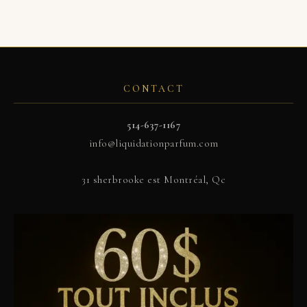
CONTACT
514-637-1167
info@liquidationparfum.com
31 sherbrooke est Montréal, Qc