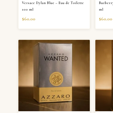
Versace Dylan Blue – Eau de Toilette
Burberr
100 ml
ml
$
60.00
$
60.00