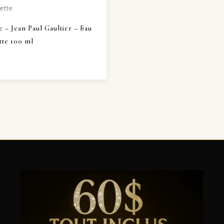
ette
e – Jean Paul Gaultier – Eau
tte 100 ml