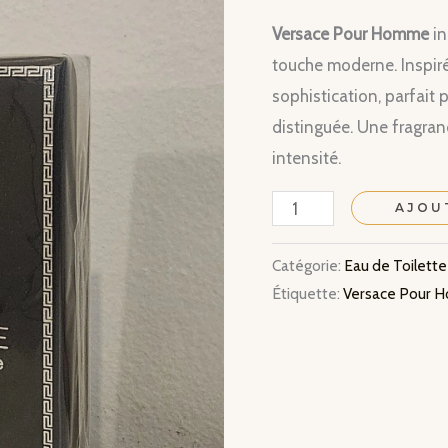
Versace Pour Homme
in
touche moderne. Inspiré 
sophistication, parfait
distinguée. Une fragran
intensité.
quantité
AJOU
de
Catégorie:
Eau de Toilette
Versace
Étiquette:
Versace Pour H
Pour
Homme
–
Eau
de