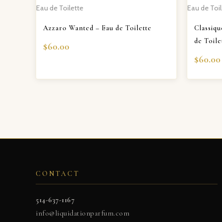
Eau de Toilette
Eau de Toil
Azzaro Wanted – Eau de Toilette
Classiqu
de Toile
$
60.00
$
60.00
CONTACT
514-637-1167
info@liquidationparfum.com