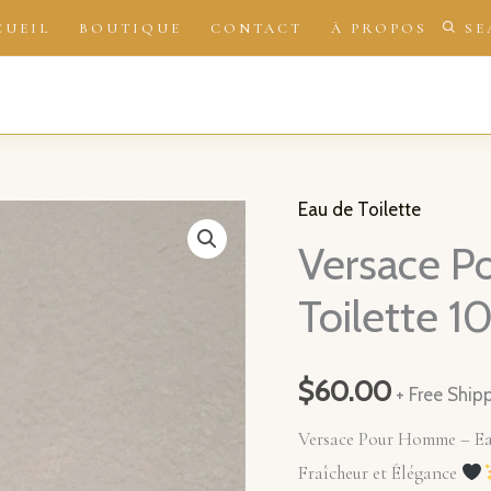
CUEIL
BOUTIQUE
CONTACT
À PROPOS
SE
Eau de Toilette
Versace P
Toilette 1
$
60.00
+ Free Ship
Versace Pour Homme – Eau 
Fraîcheur et Élégance