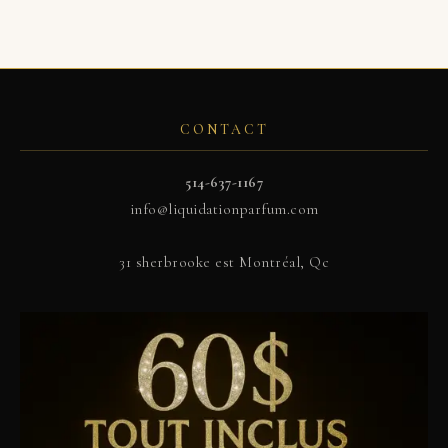
CONTACT
514-637-1167
info@liquidationparfum.com
31 sherbrooke est Montréal, Qc