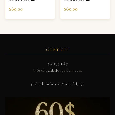
$
60.00
$
60.00
CONTACT
514-637-1167
info@liquidationparfum.com
31 sherbrooke est Montréal, Qc