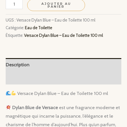
quantité
AJOUTER AU
PANIER
de
Versace
UGS :
Versace Dylan Blue – Eau de Toilette 100 ml
Catégorie:
Eau de Toilette
Dylan
Étiquette:
Versace Dylan Blue – Eau de Toilette 100 ml
Blue
–
Eau
de
Description
Toilette
Information complémentaire
100
ml
Versace Dylan Blue – Eau de Toilette 100 ml
Dylan Blue de Versace
est une fragrance moderne et
magnétique qui incarne la puissance, l’élégance et le
charisme de l’homme d’aujourd’hui. Plus qu’un parfum,