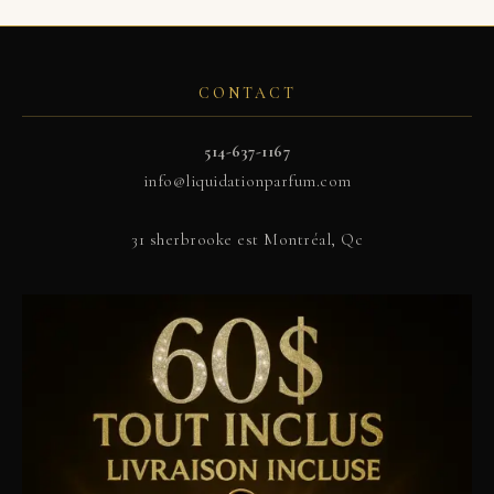
CONTACT
514-637-1167
info@liquidationparfum.com
31 sherbrooke est Montréal, Qc