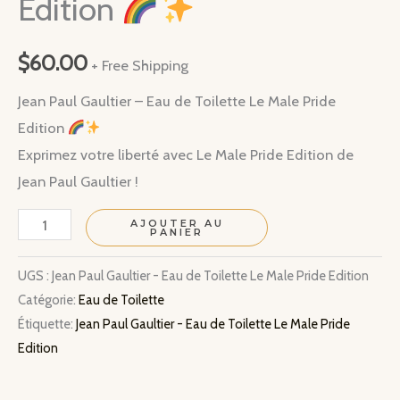
Edition
$
60.00
+ Free Shipping
Jean Paul Gaultier – Eau de Toilette Le Male Pride
Edition
Exprimez votre liberté avec Le Male Pride Edition de
Jean Paul Gaultier !
quantité
AJOUTER AU
PANIER
de
Jean
UGS :
Jean Paul Gaultier - Eau de Toilette Le Male Pride Edition
Catégorie:
Eau de Toilette
Paul
Étiquette:
Jean Paul Gaultier - Eau de Toilette Le Male Pride
Gaultier
Edition
-
Eau