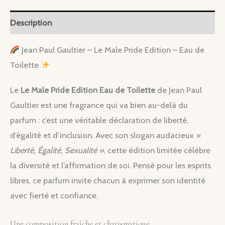
de
Toilette
Description
Le
Jean Paul Gaultier – Le Male Pride Edition – Eau de
Male
Toilette
Pride
Edition
Le
Le Male Pride Edition Eau de Toilette
de Jean Paul
Gaultier est une fragrance qui va bien au-delà du
parfum : c’est une véritable déclaration de liberté,
d’égalité et d’inclusion. Avec son slogan audacieux
«
Liberté, Égalité, Sexualité »
, cette édition limitée célèbre
la diversité et l’affirmation de soi. Pensé pour les esprits
libres, ce parfum invite chacun à exprimer son identité
avec fierté et confiance.
Une composition fraîche et charismatique