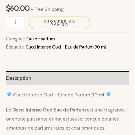
$
60.00
+ Free Shipping
quantité
AJOUTER AU
PANIER
de
Gucci
Catégorie:
Eau de parfum
Étiquette:
Gucci Intense Oud – Eau de Parfum 90 ml
Intense
Oud
–
Eau
Description
de
Parfum
Gucci Intense Oud – Eau de Parfum 90 ml
90
Le
Gucci Intense Oud Eau de Parfum
est une fragrance
ml
orientale puissante et majestueuse, conçue pour les
amateurs de parfums rares et charismatiques.