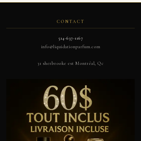
CONTACT
514-637-1167
info@liquidationparfum.com
31 sherbrooke est Montréal, Qc