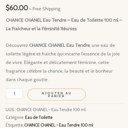
$
60.00
+ Free Shipping
CHANCE CHANEL Eau Tendre – Eau de Toilette 100 ml –
La Fraîcheur et la Féminité Réunies
Découvrez
CHANCE CHANEL Eau Tendre
, une eau de
toilette légère et fraîche qui incarne l’essence de la joie
de vivre. Élégante et délicatement féminine, cette
fragrance célèbre la chance, la beauté et le bonheur
dans chaque goutte.
quantité
AJOUTER AU
PANIER
de
CHANCE
UGS :
CHANCE CHANEL - Eau Tendre 100 ml
Catégorie:
Eau de Toilette
CHANEL
Étiquette:
CHANCE CHANEL - Eau Tendre 100 ml
-