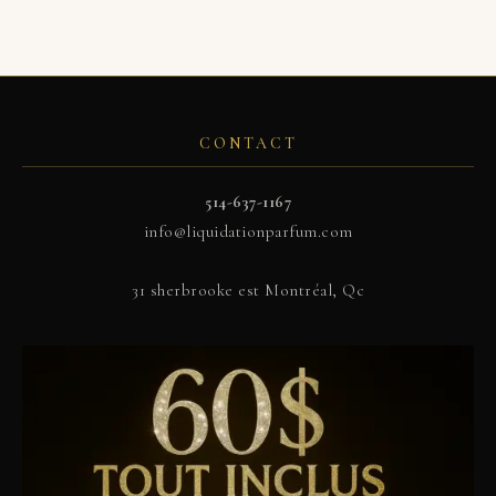
CONTACT
514-637-1167
info@liquidationparfum.com
31 sherbrooke est Montréal, Qc