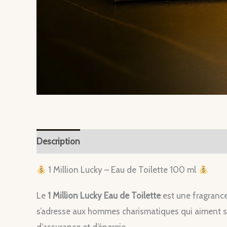
Description
1 Million Lucky – Eau de Toilette 100 ml
Le
1 Million Lucky Eau de Toilette
est une fragrance 
s’adresse aux hommes charismatiques qui aiment su