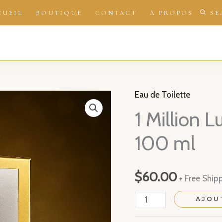
CUEIL
BOUTIQUE
CONTACT
À PROPOS
SE
Eau de Toilette
1 Million L
100 ml
$
60.00
+ Free Ship
quantité
AJOU
de