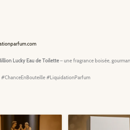
dationparfum.com
Million Lucky Eau de Toilette
– une fragrance boisée, gourmand
#ChanceEnBouteille #LiquidationParfum