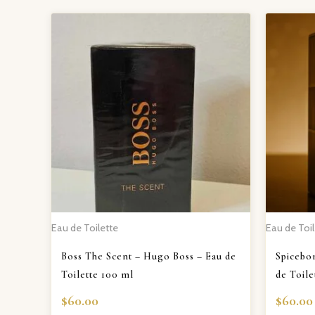
Eau de Toilette
Eau de Toil
Boss The Scent – Hugo Boss – Eau de
Spicebo
Toilette 100 ml
de Toile
$
60.00
$
60.00