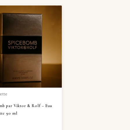
ette
mb par Viktor & Rolf – Eau
tte 90 ml