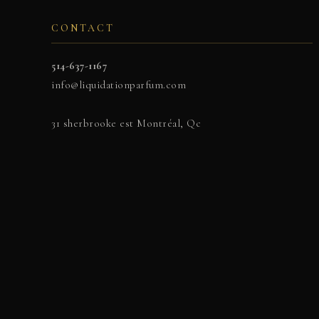
CONTACT
514-637-1167
info@liquidationparfum.com
31 sherbrooke est Montréal, Qc