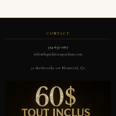
CONTACT
514-637-1167
info@liquidationparfum.com
31 sherbrooke est Montréal, Qc