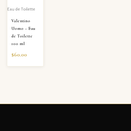
Eau de Toilette
Valentino
Uomo – Eau
de Toilette
100 ml
$
60.00