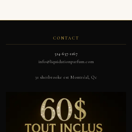
CONTACT
514-637-1167
info@liquidationparfum.com
31 sherbrooke est Montréal, Qc