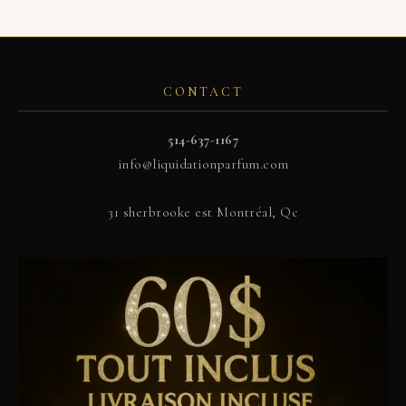
CONTACT
514-637-1167
info@liquidationparfum.com
31 sherbrooke est Montréal, Qc