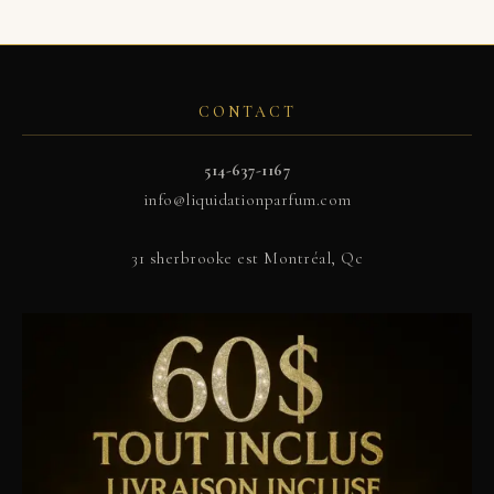
CONTACT
514-637-1167
info@liquidationparfum.com
31 sherbrooke est Montréal, Qc