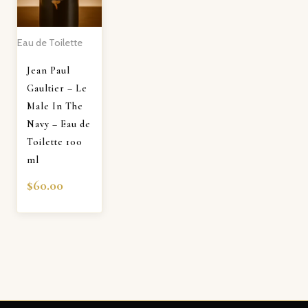
Eau de Toilette
Jean Paul
Gaultier – Le
Male In The
Navy – Eau de
Toilette 100
ml
$
60.00