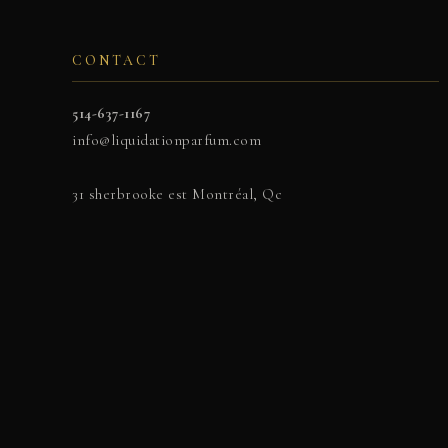
CONTACT
514-637-1167
info@liquidationparfum.com
31 sherbrooke est Montréal, Qc