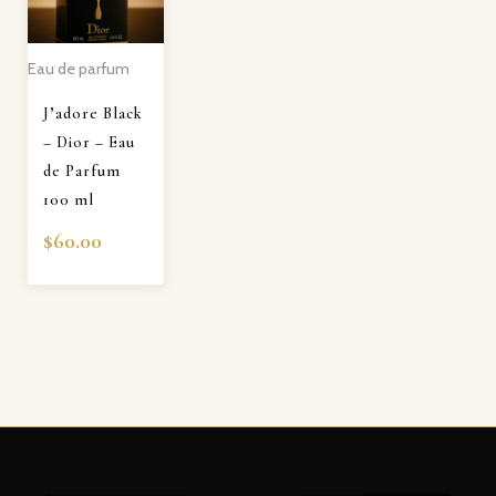
Eau de parfum
J’adore Black
– Dior – Eau
de Parfum
100 ml
$
60.00