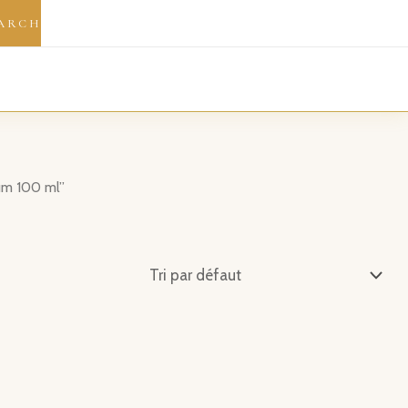
ARCH
fum 100 ml”