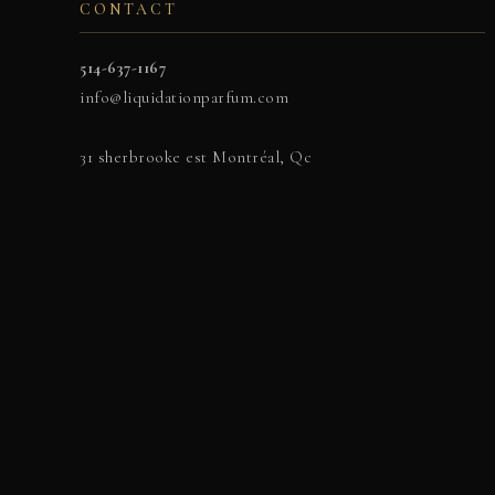
CONTACT
514-637-1167
info@liquidationparfum.com
31 sherbrooke est Montréal, Qc