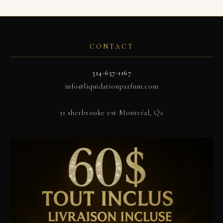
CONTACT
514-637-1167
info@liquidationparfum.com
31 sherbrooke est Montréal, Qc