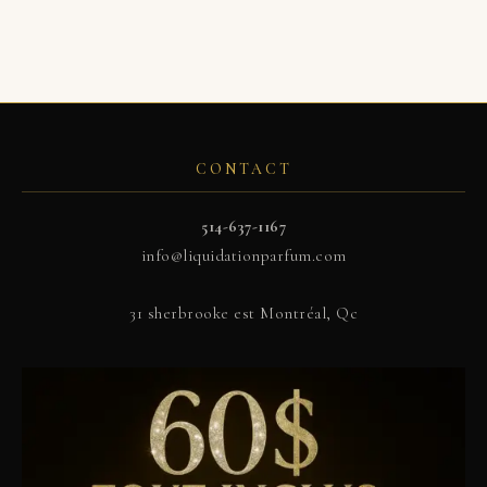
CONTACT
514-637-1167
info@liquidationparfum.com
31 sherbrooke est Montréal, Qc