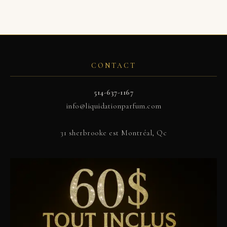
CONTACT
514-637-1167
info@liquidationparfum.com
31 sherbrooke est Montréal, Qc