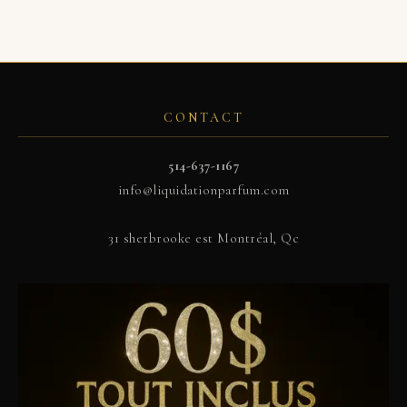
CONTACT
514-637-1167
info@liquidationparfum.com
31 sherbrooke est Montréal, Qc