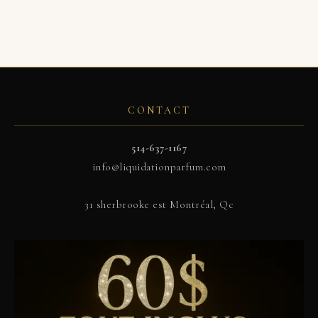
CONTACT
514-637-1167
info@liquidationparfum.com
31 sherbrooke est Montréal, Qc